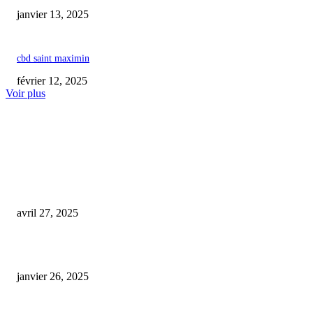
janvier 13, 2025
cbd saint maximin
février 12, 2025
Voir plus
COUP DE CŒUR DE L'ÉDITEUR
Deux gérants de magasins de CBD en Provence-Alpes-Côte d’Azur interpel
pour vente de cannabis
avril 27, 2025
cbd port de bouc
janvier 26, 2025