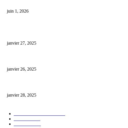
Détente assurée : Guide ultime pour réussir votre infusion de CBD
juin 1, 2026
ARTICLES POPULAIRES
E-liquide CBD 5000 mg : effets, saveurs et conseils pour bien choisir
janvier 27, 2025
Code promo Destock CBD : nos réductions exclusives pour acheter malin
janvier 26, 2025
huile cbd 20 pourcent
janvier 28, 2025
CATÉGORIE POPULAIRE
Actualités et Innovations
826
Fleurs CBD
73
Huiles CBD
67