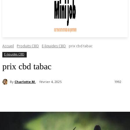
Accueil
Produits CBD
E-liquides CBD
prix cbd tabac
E-liquides CBD
prix cbd tabac
By
Charlotte.M.
février 4, 2025
1992