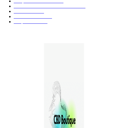
Marques et Avis Produits
58
Aliments et boissons infusés au CBD
51
Produits CBD
42
Guides et Conseils
36
E-liquides CBD
29