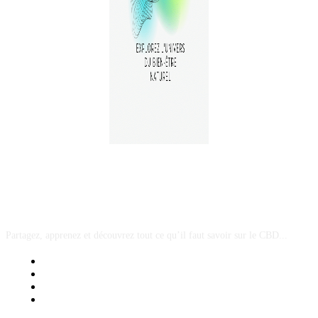
A PROPOS
Partagez, apprenez et découvrez tout ce qu’il faut savoir sur le CBD...
Mentions Légales
Contact Sponsored Post
Nos Partenaires
Site Map