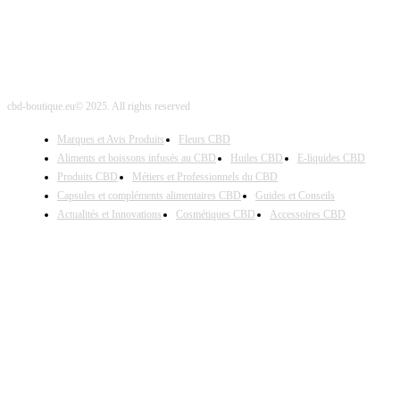
cbd-boutique.eu© 2025. All rights reserved
Marques et Avis Produits
Fleurs CBD
Aliments et boissons infusés au CBD
Huiles CBD
E-liquides CBD
Produits CBD
Métiers et Professionnels du CBD
Capsules et compléments alimentaires CBD
Guides et Conseils
Actualités et Innovations
Cosmétiques CBD
Accessoires CBD