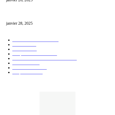
huile cbd 20 pourcent
janvier 28, 2025
CATÉGORIE POPULAIRE
Actualités et Innovations
826
Fleurs CBD
73
Huiles CBD
67
Marques et Avis Produits
58
Aliments et boissons infusés au CBD
51
Produits CBD
42
Guides et Conseils
36
E-liquides CBD
29