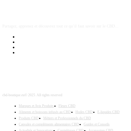
A PROPOS
Partagez, apprenez et découvrez tout ce qu’il faut savoir sur le CBD...
Mentions Légales
Contact Sponsored Post
Nos Partenaires
Site Map
cbd-boutique.eu© 2025. All rights reserved
Marques et Avis Produits
Fleurs CBD
Aliments et boissons infusés au CBD
Huiles CBD
E-liquides CBD
Produits CBD
Métiers et Professionnels du CBD
Capsules et compléments alimentaires CBD
Guides et Conseils
Actualités et Innovations
Cosmétiques CBD
Accessoires CBD