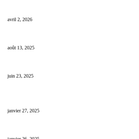
Ces flacons d’huile de CBD pour chiens et chats, récemment mis en vente,
restent pourtant interdits…
avril 2, 2026
Andrézieux-Bouthéon accueille sa première boutique dédiée au CBD
août 13, 2025
cbd a infuser
juin 23, 2025
ARTICLES POPULAIRES
E-liquide CBD 5000 mg : effets, saveurs et conseils pour bien choisir
janvier 27, 2025
Code promo Destock CBD : nos réductions exclusives pour acheter malin
janvier 26, 2025