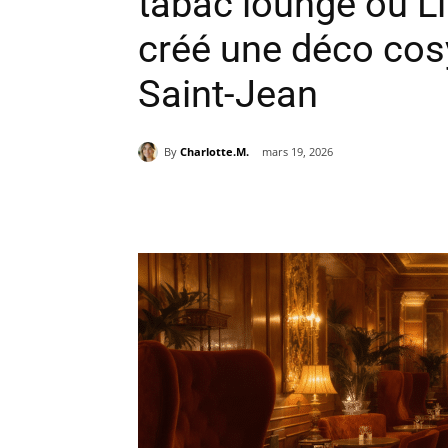
tabac lounge où Li
créé une déco cos
Saint-Jean
By
Charlotte.M.
mars 19, 2026
Partager