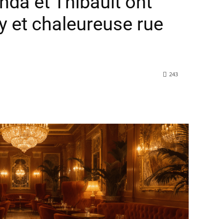
nda et Thibault ont
y et chaleureuse rue
243