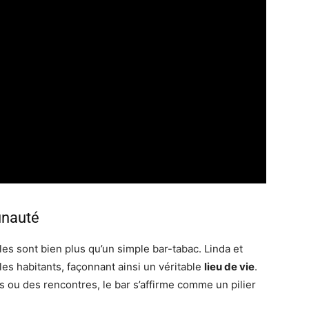
unauté
es sont bien plus qu’un simple bar-tabac. Linda et
les habitants, façonnant ainsi un véritable
lieu de vie
.
rs ou des rencontres, le bar s’affirme comme un pilier