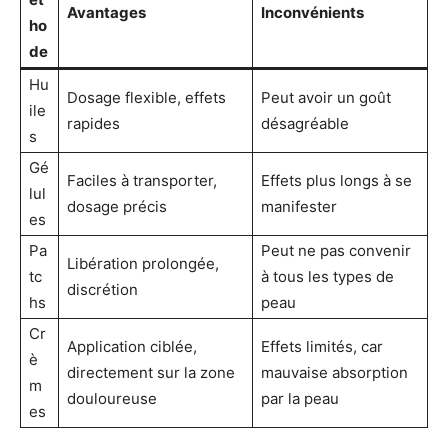
Avantages
Inconvénients
ho
de
Hu
Dosage flexible, effets
Peut avoir un goût
ile
rapides
désagréable
s
Gé
Faciles à transporter,
Effets plus longs à se
lul
dosage précis
manifester
es
Pa
Peut ne pas convenir
Libération prolongée,
tc
à tous les types de
discrétion
hs
peau
Cr
Application ciblée,
Effets limités, car
è
directement sur la zone
mauvaise absorption
m
douloureuse
par la peau
es