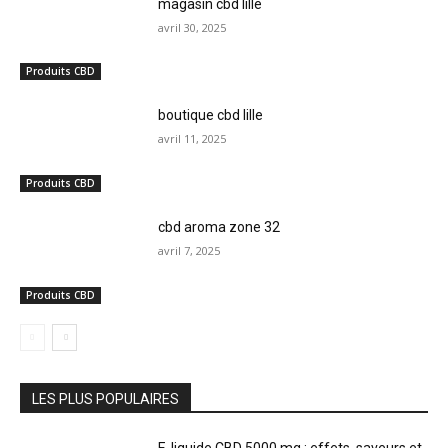
magasin cbd lille
avril 30, 2025
Produits CBD
boutique cbd lille
avril 11, 2025
Produits CBD
cbd aroma zone 32
avril 7, 2025
Produits CBD
LES PLUS POPULAIRES
E-liquide CBD 5000 mg : effets, saveurs et