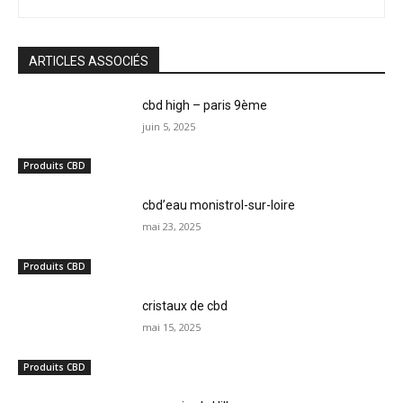
ARTICLES ASSOCIÉS
cbd high – paris 9ème
juin 5, 2025
Produits CBD
cbd’eau monistrol-sur-loire
mai 23, 2025
Produits CBD
cristaux de cbd
mai 15, 2025
Produits CBD