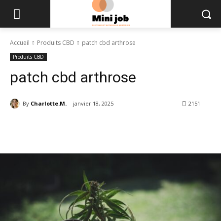
Accueil
Produits CBD
patch cbd arthrose
Produits CBD
patch cbd arthrose
By
Charlotte.M.
janvier 18, 2025
2151