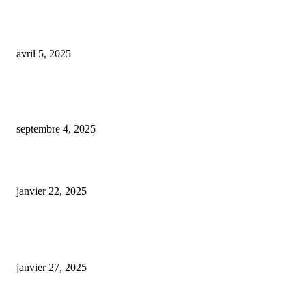
Les magasins de CBD face à un flou réglementaire
avril 5, 2025
Étude de cas : Un traitement innovant de la toxicité au tétrahydrocannabin
médical chez six chiens à l’aide de feuilles dissolvantes infusées au...
septembre 4, 2025
patch cbd avis
janvier 22, 2025
ARTICLES POPULAIRES
E-liquide CBD 5000 mg : effets, saveurs et conseils pour bien choisir
janvier 27, 2025