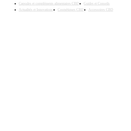
Capsules et compléments alimentaires CBD
Guides et Conseils
Actualités et Innovations
Cosmétiques CBD
Accessoires CBD