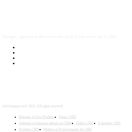
A PROPOS
Partagez, apprenez et découvrez tout ce qu’il faut savoir sur le CBD...
Mentions Légales
Contact Sponsored Post
Nos Partenaires
Site Map
cbd-boutique.eu© 2025. All rights reserved
Marques et Avis Produits
Fleurs CBD
Aliments et boissons infusés au CBD
Huiles CBD
E-liquides CBD
Produits CBD
Métiers et Professionnels du CBD