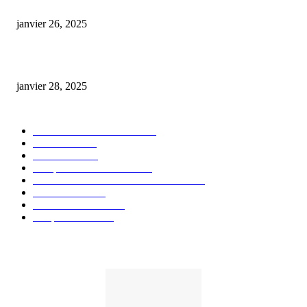
Code promo Destock CBD : nos réductions exclusives pour acheter malin
janvier 26, 2025
huile cbd 20 pourcent
janvier 28, 2025
CATÉGORIE POPULAIRE
Actualités et Innovations
826
Fleurs CBD
73
Huiles CBD
67
Marques et Avis Produits
58
Aliments et boissons infusés au CBD
51
Produits CBD
42
Guides et Conseils
36
E-liquides CBD
29