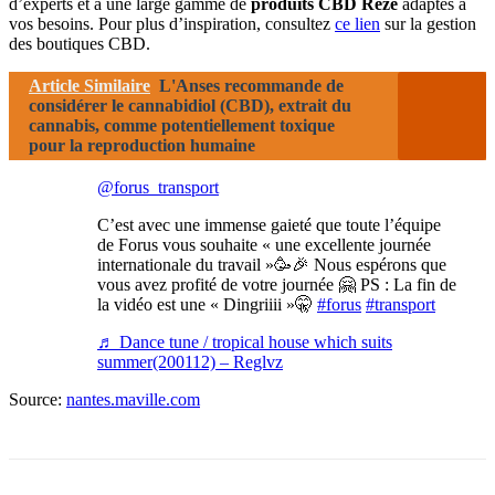
d’experts et à une large gamme de
produits CBD Rezé
adaptés à
vos besoins. Pour plus d’inspiration, consultez
ce lien
sur la gestion
des boutiques CBD.
Article Similaire
L'Anses recommande de
considérer le cannabidiol (CBD), extrait du
cannabis, comme potentiellement toxique
pour la reproduction humaine
@forus_transport
C’est avec une immense gaieté que toute l’équipe
de Forus vous souhaite « une excellente journée
internationale du travail »🥳🎉 Nous espérons que
vous avez profité de votre journée 🤗 PS : La fin de
la vidéo est une « Dingriiii »🤫
#forus
#transport
♬ Dance tune / tropical house which suits
summer(200112) – Reglvz
Source:
nantes.maville.com