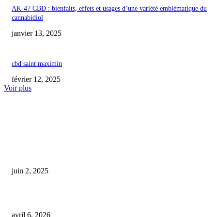
AK-47 CBD : bienfaits, effets et usages d’une variété emblématique du
cannabidiol
janvier 13, 2025
cbd saint maximin
février 12, 2025
Voir plus
COUP DE CŒUR DE L'ÉDITEUR
L’Anses recommande de considérer le cannabidiol (CBD) comme un potent
danger pour la reproduction humaine
juin 2, 2025
Rima Hassan déclare n’avoir détenu que du CBD légal lors de son contrôle
avril 6, 2026