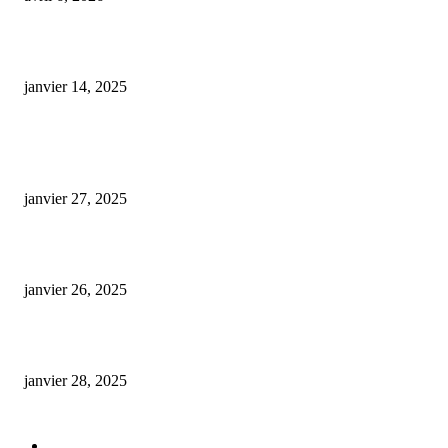
cbd a proximite​
janvier 14, 2025
ARTICLES POPULAIRES
E-liquide CBD 5000 mg : effets, saveurs et conseils pour bien choisir
janvier 27, 2025
Code promo Destock CBD : nos réductions exclusives pour acheter malin
janvier 26, 2025
huile cbd 20 pourcent
janvier 28, 2025
CATÉGORIE POPULAIRE
Actualités et Innovations
826