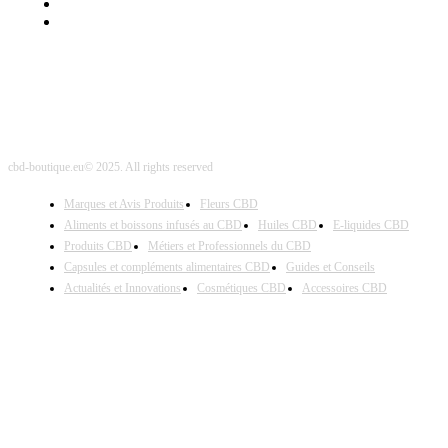
Nos Partenaires
Site Map
cbd-boutique.eu© 2025. All rights reserved
Marques et Avis Produits
Fleurs CBD
Aliments et boissons infusés au CBD
Huiles CBD
E-liquides CBD
Produits CBD
Métiers et Professionnels du CBD
Capsules et compléments alimentaires CBD
Guides et Conseils
Actualités et Innovations
Cosmétiques CBD
Accessoires CBD