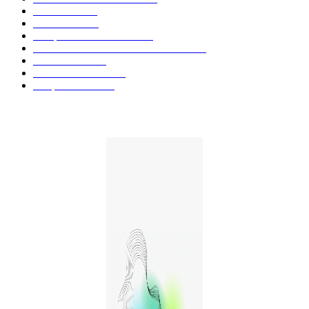
Fleurs CBD
73
Huiles CBD
67
Marques et Avis Produits
58
Aliments et boissons infusés au CBD
51
Produits CBD
42
Guides et Conseils
36
E-liquides CBD
29