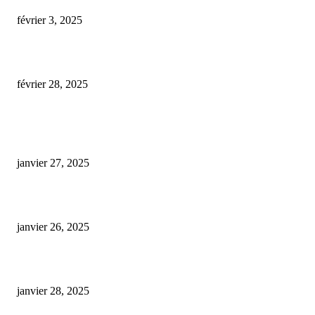
février 3, 2025
L’impact du CBD sur la santé : ce qu’il faut savoir
février 28, 2025
ARTICLES POPULAIRES
E-liquide CBD 5000 mg : effets, saveurs et conseils pour bien choisir
janvier 27, 2025
Code promo Destock CBD : nos réductions exclusives pour acheter malin
janvier 26, 2025
huile cbd 20 pourcent
janvier 28, 2025
CATÉGORIE POPULAIRE