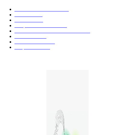
Actualités et Innovations
826
Fleurs CBD
73
Huiles CBD
67
Marques et Avis Produits
58
Aliments et boissons infusés au CBD
51
Produits CBD
42
Guides et Conseils
36
E-liquides CBD
29