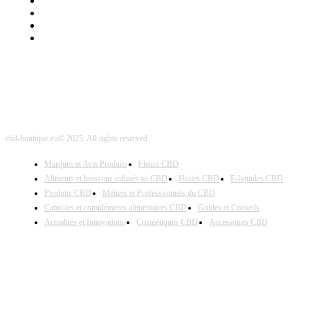
Mentions Légales
Contact Sponsored Post
Nos Partenaires
Site Map
cbd-boutique.eu© 2025. All rights reserved
Marques et Avis Produits
Fleurs CBD
Aliments et boissons infusés au CBD
Huiles CBD
E-liquides CBD
Produits CBD
Métiers et Professionnels du CBD
Capsules et compléments alimentaires CBD
Guides et Conseils
Actualités et Innovations
Cosmétiques CBD
Accessoires CBD