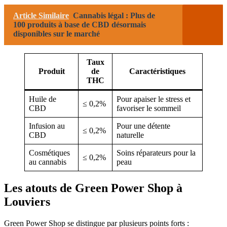
Article Similaire
Cannabis légal : Plus de
100 produits à base de CBD désormais
disponibles sur le marché
Taux
Produit
de
Caractéristiques
THC
Huile de
Pour apaiser le stress et
≤ 0,2%
CBD
favoriser le sommeil
Infusion au
Pour une détente
≤ 0,2%
CBD
naturelle
Cosmétiques
Soins réparateurs pour la
≤ 0,2%
au cannabis
peau
Les atouts de Green Power Shop à
Louviers
Green Power Shop se distingue par plusieurs points forts :