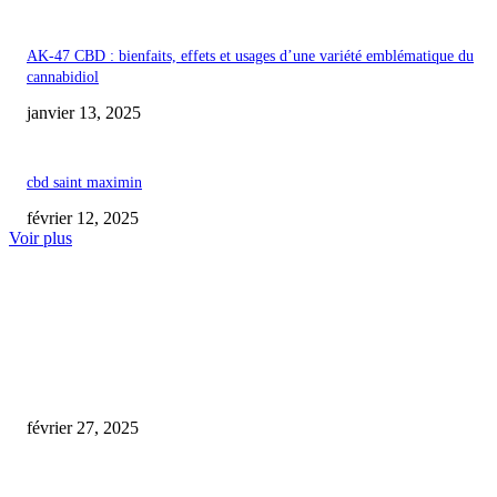
AK-47 CBD : bienfaits, effets et usages d’une variété emblématique du
cannabidiol
janvier 13, 2025
cbd saint maximin
février 12, 2025
Voir plus
COUP DE CŒUR DE L'ÉDITEUR
Rappel d’une huile de CBD à l’échelle nationale en France en raison d’une
substance prohibée
février 27, 2025
huile cbd 30 pourcent