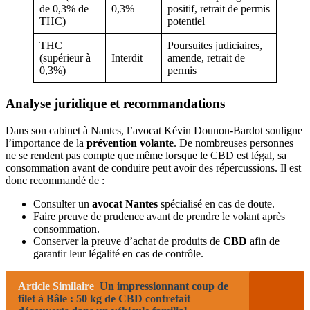
de 0,3% de
0,3%
positif, retrait de permis
THC)
potentiel
THC
Poursuites judiciaires,
(supérieur à
Interdit
amende, retrait de
0,3%)
permis
Analyse juridique et recommandations
Dans son cabinet à Nantes, l’avocat Kévin Dounon-Bardot souligne
l’importance de la
prévention volante
. De nombreuses personnes
ne se rendent pas compte que même lorsque le CBD est légal, sa
consommation avant de conduire peut avoir des répercussions. Il est
donc recommandé de :
Consulter un
avocat Nantes
spécialisé en cas de doute.
Faire preuve de prudence avant de prendre le volant après
consommation.
Conserver la preuve d’achat de produits de
CBD
afin de
garantir leur légalité en cas de contrôle.
Article Similaire
Un impressionnant coup de
filet à Bâle : 50 kg de CBD contrefait