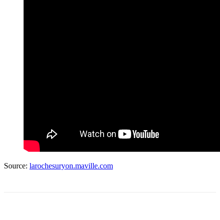
Source:
larochesuryon.maville.com