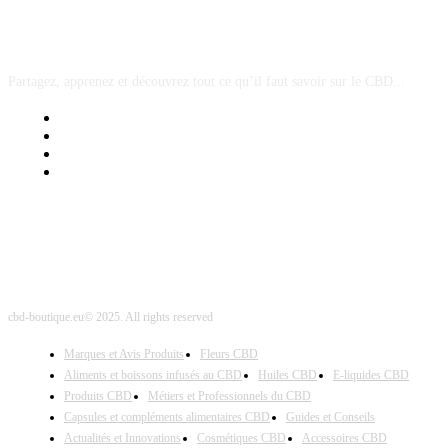
A PROPOS
Partagez, apprenez et découvrez tout ce qu’il faut savoir sur le CBD...
Mentions Légales
Contact Sponsored Post
Nos Partenaires
Site Map
cbd-boutique.eu© 2025. All rights reserved
Marques et Avis Produits
Fleurs CBD
Aliments et boissons infusés au CBD
Huiles CBD
E-liquides CBD
Produits CBD
Métiers et Professionnels du CBD
Capsules et compléments alimentaires CBD
Guides et Conseils
Actualités et Innovations
Cosmétiques CBD
Accessoires CBD