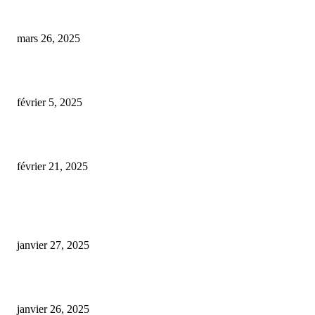
cbd en gélules
mars 26, 2025
tisane cbd avis
février 5, 2025
l’as du cbd amiens
février 21, 2025
ARTICLES POPULAIRES
E-liquide CBD 5000 mg : effets, saveurs et conseils pour bien choisir
janvier 27, 2025
Code promo Destock CBD : nos réductions exclusives pour acheter malin
janvier 26, 2025