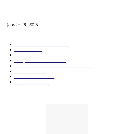
huile cbd 20 pourcent
janvier 28, 2025
CATÉGORIE POPULAIRE
Actualités et Innovations
826
Fleurs CBD
73
Huiles CBD
67
Marques et Avis Produits
58
Aliments et boissons infusés au CBD
51
Produits CBD
42
Guides et Conseils
36
E-liquides CBD
29