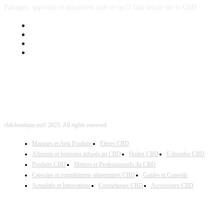
Partagez, apprenez et découvrez tout ce qu’il faut savoir sur le CBD...
Mentions Légales
Contact Sponsored Post
Nos Partenaires
Site Map
cbd-boutique.eu© 2025. All rights reserved
Marques et Avis Produits
Fleurs CBD
Aliments et boissons infusés au CBD
Huiles CBD
E-liquides CBD
Produits CBD
Métiers et Professionnels du CBD
Capsules et compléments alimentaires CBD
Guides et Conseils
Actualités et Innovations
Cosmétiques CBD
Accessoires CBD