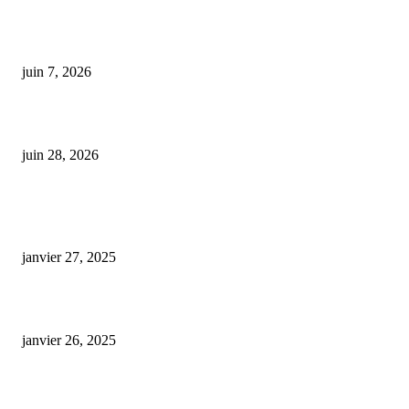
Interdiction du CBD dans l’alimentation : producteurs et consommateurs
alertent sur une mesure qui met en péril le secteur
juin 7, 2026
Drogues au volant : un regard critique sur l’efficacité des tests salivaires
juin 28, 2026
ARTICLES POPULAIRES
E-liquide CBD 5000 mg : effets, saveurs et conseils pour bien choisir
janvier 27, 2025
Code promo Destock CBD : nos réductions exclusives pour acheter malin
janvier 26, 2025
huile cbd 20 pourcent