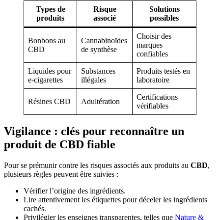
Types de
Risque
Solutions
produits
associé
possibles
Choisir des
Bonbons au
Cannabinoïdes
marques
CBD
de synthèse
confiables
Liquides pour
Substances
Produits testés en
e-cigarettes
illégales
laboratoire
Certifications
Résines CBD
Adultération
vérifiables
Vigilance : clés pour reconnaître un
produit de CBD fiable
Pour se prémunir contre les risques associés aux produits au
CBD
,
plusieurs règles peuvent être suivies :
Vérifier l’origine des ingrédients.
Lire attentivement les étiquettes pour déceler les ingrédients
cachés.
Privilégier les enseignes transparentes, telles que
Nature &