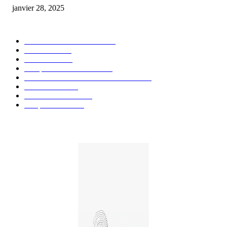
janvier 28, 2025
CATÉGORIE POPULAIRE
Actualités et Innovations
826
Fleurs CBD
73
Huiles CBD
67
Marques et Avis Produits
58
Aliments et boissons infusés au CBD
51
Produits CBD
42
Guides et Conseils
36
E-liquides CBD
29