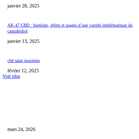
janvier 28, 2025
AK-47 CBD : bienfaits, effets et usages d’une variété emblématique du
cannabidiol
janvier 13, 2025
cbd saint maximin
février 12, 2025
Voir plus
COUP DE CŒUR DE L'ÉDITEUR
Psy, médicaments et arrêt maladie : quel est le coût réel de la fragilité men
en France ?
mars 24, 2026