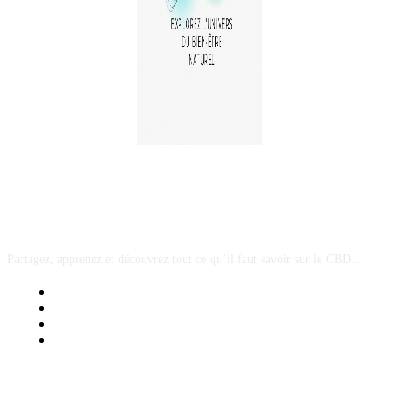
A PROPOS
Partagez, apprenez et découvrez tout ce qu’il faut savoir sur le CBD...
Mentions Légales
Contact Sponsored Post
Nos Partenaires
Site Map