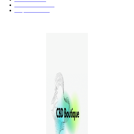
Guides et Conseils
36
E-liquides CBD
29