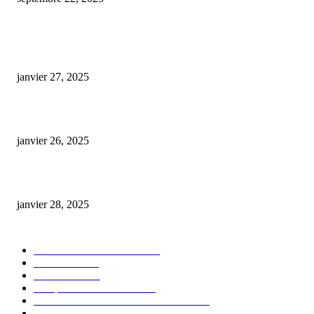
ARTICLES POPULAIRES
E-liquide CBD 5000 mg : effets, saveurs et conseils pour bien choisir
janvier 27, 2025
Code promo Destock CBD : nos réductions exclusives pour acheter malin
janvier 26, 2025
huile cbd 20 pourcent
janvier 28, 2025
CATÉGORIE POPULAIRE
Actualités et Innovations
826
Fleurs CBD
73
Huiles CBD
67
Marques et Avis Produits
58
Aliments et boissons infusés au CBD
51
Produits CBD
42