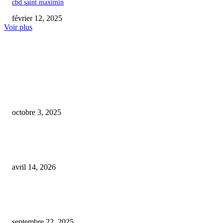
cbd saint maximin
février 12, 2025
Voir plus
COUP DE CŒUR DE L'ÉDITEUR
Suspension des évaluations du cannabidiol en tant que nouvel aliment en r
de la nécessité de nouvelles données
octobre 3, 2025
Dans le Pas-de-Calais, des parents s’inquiètent : « Ça pousse les jeunes à
consommer »
avril 14, 2026
La FDA avertit les entreprises commercialisant des produits à base de CB
approuvés
septembre 22, 2025