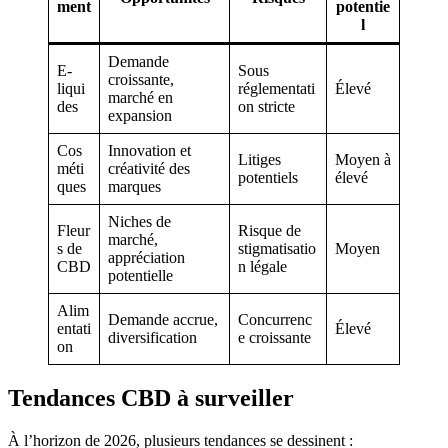
ment
potentie
l
Demande
E-
Sous
croissante,
liqui
réglementati
Élevé
marché en
des
on stricte
expansion
Cos
Innovation et
Litiges
Moyen à
méti
créativité des
potentiels
élevé
ques
marques
Niches de
Fleur
Risque de
marché,
s de
stigmatisatio
Moyen
appréciation
CBD
n légale
potentielle
Alim
Demande accrue,
Concurrenc
entati
Élevé
diversification
e croissante
on
Tendances CBD à surveiller
À l’horizon de 2026, plusieurs tendances se dessinent :