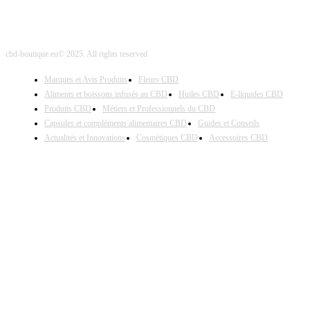
cbd-boutique.eu© 2025. All rights reserved
Marques et Avis Produits
Fleurs CBD
Aliments et boissons infusés au CBD
Huiles CBD
E-liquides CBD
Produits CBD
Métiers et Professionnels du CBD
Capsules et compléments alimentaires CBD
Guides et Conseils
Actualités et Innovations
Cosmétiques CBD
Accessoires CBD