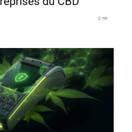
treprises du CBD
705