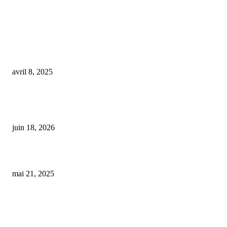
COUP DE CŒUR DE L'ÉDITEUR
cbd anti douleur
avril 8, 2025
Faux CBD distribué aux collégiens : deux décès en France causés par une
substance encore plus toxique
juin 18, 2026
charlotte’s web cbd
mai 21, 2025
ARTICLES POPULAIRES
E-liquide CBD 5000 mg : effets, saveurs et conseils pour bien choisir