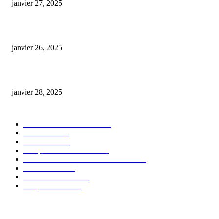
janvier 27, 2025
Code promo Destock CBD : nos réductions exclusives pour acheter malin
janvier 26, 2025
huile cbd 20 pourcent
janvier 28, 2025
CATÉGORIE POPULAIRE
Actualités et Innovations
826
Fleurs CBD
73
Huiles CBD
67
Marques et Avis Produits
58
Aliments et boissons infusés au CBD
51
Produits CBD
42
Guides et Conseils
36
E-liquides CBD
29