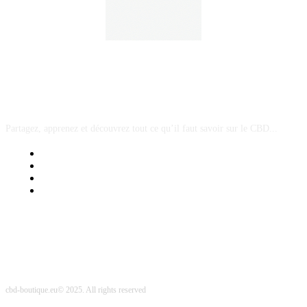
A PROPOS
Partagez, apprenez et découvrez tout ce qu’il faut savoir sur le CBD...
Mentions Légales
Contact Sponsored Post
Nos Partenaires
Site Map
cbd-boutique.eu© 2025. All rights reserved