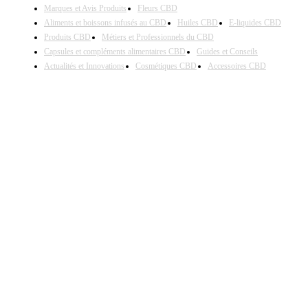
Marques et Avis Produits
Fleurs CBD
Aliments et boissons infusés au CBD
Huiles CBD
E-liquides CBD
Produits CBD
Métiers et Professionnels du CBD
Capsules et compléments alimentaires CBD
Guides et Conseils
Actualités et Innovations
Cosmétiques CBD
Accessoires CBD