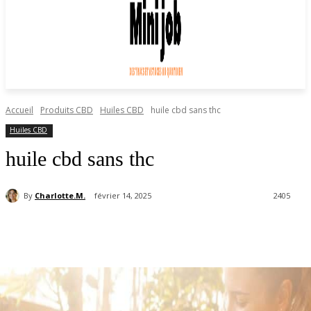
Accueil
Produits CBD
Huiles CBD
huile cbd sans thc
Huiles CBD
huile cbd sans thc
By
Charlotte.M.
février 14, 2025
2405