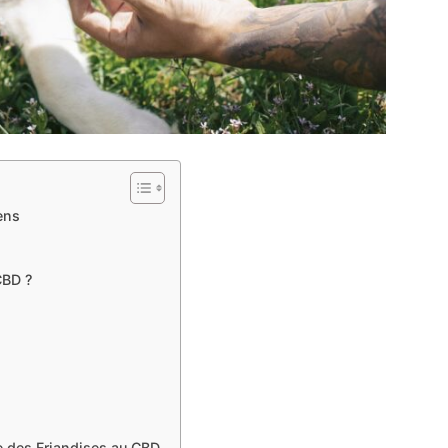
ens
CBD ?
 des Friandises au CBD