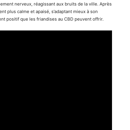
ement nerveux, réagissant aux bruits de la ville. Après
ent plus calme et apaisé, s’adaptant mieux à son
 positif que les friandises au CBD peuvent offrir.