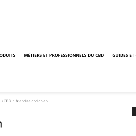
RODUITS
MÉTIERS ET PROFESSIONNELS DU CBD
GUIDES ET
 au CBD
friandise cbd chien
n