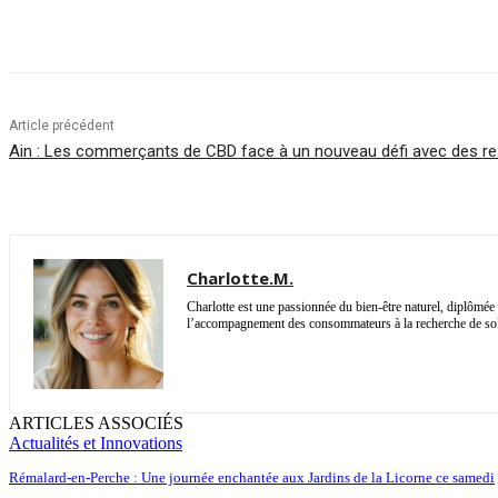
Partager
Article précédent
Ain : Les commerçants de CBD face à un nouveau défi avec des re
Charlotte.M.
Charlotte est une passionnée du bien-être naturel, diplômée 
l’accompagnement des consommateurs à la recherche de solut
ARTICLES ASSOCIÉS
Actualités et Innovations
Rémalard-en-Perche : Une journée enchantée aux Jardins de la Licorne ce samedi