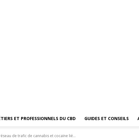
TIERS ET PROFESSIONNELS DU CBD
GUIDES ET CONSEILS
eau de trafic de cannabis et cocaïne lié...