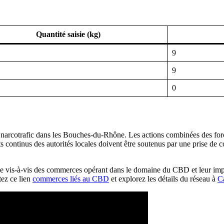
Quantité saisie (kg)
9
9
0
 narcotrafic dans les Bouches-du-Rhône. Les actions combinées des forces
continus des autorités locales doivent être soutenus par une prise de co
 vis-à-vis des commerces opérant dans le domaine du CBD et leur implica
ltez ce lien
commerces liés au CBD
et explorez les détails du réseau à
Ca