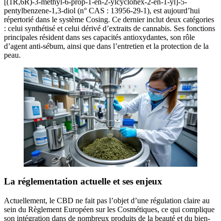
[(1R,6R)-3-methyl-6-prop-1-en-2-ylcyclohex-2-en-1-yl]-5-
pentylbenzene-1,3-diol (n° CAS : 13956-29-1), est aujourd’hui
répertorié dans le système Cosing. Ce dernier inclut deux catégories
: celui synthétisé et celui dérivé d’extraits de cannabis. Ses fonctions
principales résident dans ses capacités antioxydantes, son rôle
d’agent anti-sébum, ainsi que dans l’entretien et la protection de la
peau.
La réglementation actuelle et ses enjeux
Actuellement, le CBD ne fait pas l’objet d’une régulation claire au
sein du Règlement Européen sur les Cosmétiques, ce qui complique
son intégration dans de nombreux produits de la beauté et du bien-