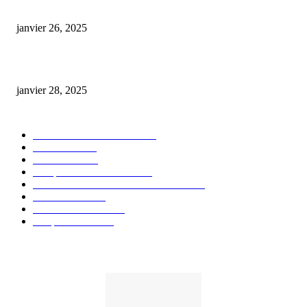
Code promo Destock CBD : nos réductions exclusives pour acheter malin
janvier 26, 2025
huile cbd 20 pourcent
janvier 28, 2025
CATÉGORIE POPULAIRE
Actualités et Innovations
826
Fleurs CBD
73
Huiles CBD
67
Marques et Avis Produits
58
Aliments et boissons infusés au CBD
51
Produits CBD
42
Guides et Conseils
36
E-liquides CBD
29