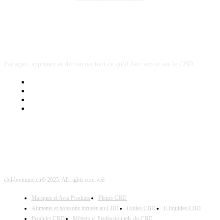
A PROPOS
Partagez, apprenez et découvrez tout ce qu’il faut savoir sur le CBD...
Mentions Légales
Contact Sponsored Post
Nos Partenaires
Site Map
cbd-boutique.eu© 2025. All rights reserved
Marques et Avis Produits
Fleurs CBD
Aliments et boissons infusés au CBD
Huiles CBD
E-liquides CBD
Produits CBD
Métiers et Professionnels du CBD