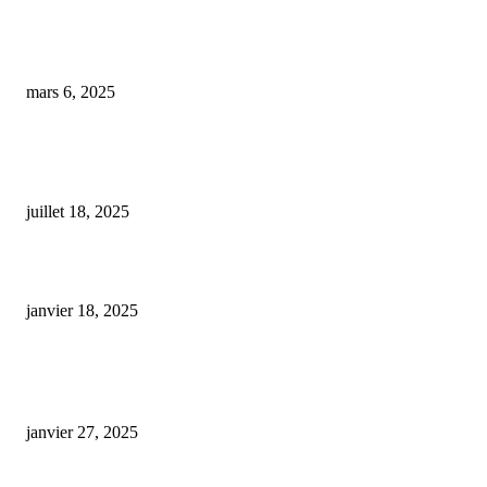
Calais : un producteur de CBD écopé de huit mois de prison, 600 plants de
chanvre réalisés dans une opération de saisie
mars 6, 2025
Découvrez Oxyg’N CBD : avis, codes promotionnels et offres immanquabl
sur des produits CBD de qualité supérieure
juillet 18, 2025
stick cbd à fumer
janvier 18, 2025
ARTICLES POPULAIRES
E-liquide CBD 5000 mg : effets, saveurs et conseils pour bien choisir
janvier 27, 2025