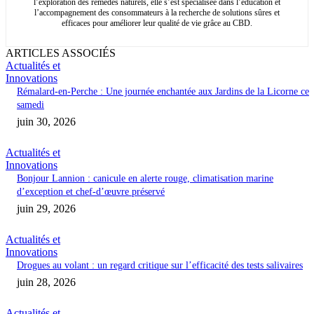
l’exploration des remèdes naturels, elle s’est spécialisée dans l’éducation et
l’accompagnement des consommateurs à la recherche de solutions sûres et
efficaces pour améliorer leur qualité de vie grâce au CBD.
ARTICLES ASSOCIÉS
Actualités et
Innovations
Rémalard-en-Perche : Une journée enchantée aux Jardins de la Licorne ce
samedi
juin 30, 2026
Actualités et
Innovations
Bonjour Lannion : canicule en alerte rouge, climatisation marine
d’exception et chef-d’œuvre préservé
juin 29, 2026
Actualités et
Innovations
Drogues au volant : un regard critique sur l’efficacité des tests salivaires
juin 28, 2026
Actualités et