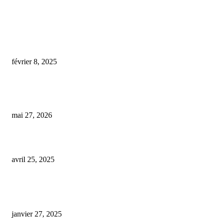
COUP DE CŒUR DE L'ÉDITEUR
cbd shop la rochelle
février 8, 2025
REPORTAGE. Montauban sous le choc : les premières répercussions alarm
de l’interdiction
mai 27, 2026
quel cbd pour arrêter de fumer thc
avril 25, 2025
ARTICLES POPULAIRES
E-liquide CBD 5000 mg : effets, saveurs et conseils pour bien choisir
janvier 27, 2025