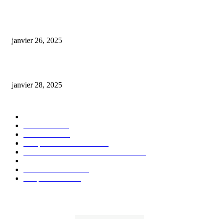
Code promo Destock CBD : nos réductions exclusives pour acheter malin
janvier 26, 2025
huile cbd 20 pourcent
janvier 28, 2025
CATÉGORIE POPULAIRE
Actualités et Innovations
826
Fleurs CBD
73
Huiles CBD
67
Marques et Avis Produits
58
Aliments et boissons infusés au CBD
51
Produits CBD
42
Guides et Conseils
36
E-liquides CBD
29