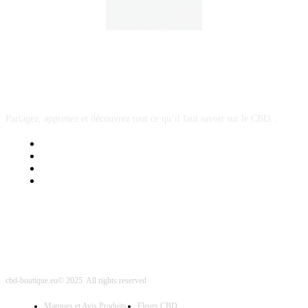
A PROPOS
Partagez, apprenez et découvrez tout ce qu’il faut savoir sur le CBD...
Mentions Légales
Contact Sponsored Post
Nos Partenaires
Site Map
cbd-boutique.eu© 2025. All rights reserved
Marques et Avis Produits
Fleurs CBD