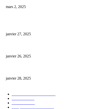
mars 2, 2025
ARTICLES POPULAIRES
E-liquide CBD 5000 mg : effets, saveurs et conseils pour bien choisir
janvier 27, 2025
Code promo Destock CBD : nos réductions exclusives pour acheter malin
janvier 26, 2025
huile cbd 20 pourcent
janvier 28, 2025
CATÉGORIE POPULAIRE
Actualités et Innovations
826
Fleurs CBD
73
Huiles CBD
67
Marques et Avis Produits
58