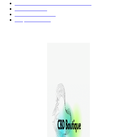
Aliments et boissons infusés au CBD
51
Produits CBD
42
Guides et Conseils
36
E-liquides CBD
29