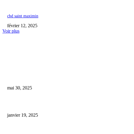
cbd saint maximin
février 12, 2025
Voir plus
COUP DE CŒUR DE L'ÉDITEUR
La fibre de chanvre micronisée améliore la digestibilité des nutriments et l
fermentation cécale, tout en boostant les enzymes antioxydantes, l’activité
lysosomale et la...
mai 30, 2025
cbd e liquide le plus fort
janvier 19, 2025
Ouverture d’une nouvelle boutique de CBD à Saint-Paul, Rezé