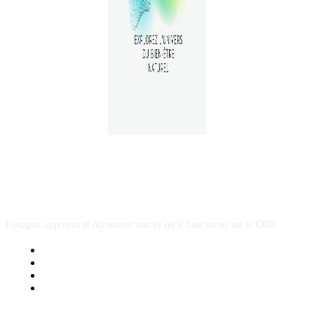
A PROPOS
Partagez, apprenez et découvrez tout ce qu’il faut savoir sur le CBD...
Mentions Légales
Contact Sponsored Post
Nos Partenaires
Site Map