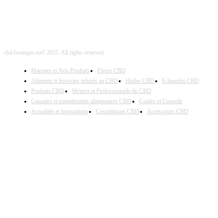
cbd-boutique.eu© 2025. All rights reserved
Marques et Avis Produits
Fleurs CBD
Aliments et boissons infusés au CBD
Huiles CBD
E-liquides CBD
Produits CBD
Métiers et Professionnels du CBD
Capsules et compléments alimentaires CBD
Guides et Conseils
Actualités et Innovations
Cosmétiques CBD
Accessoires CBD