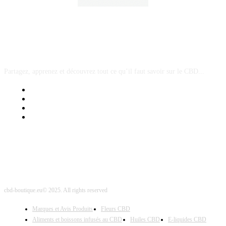
A PROPOS
Partagez, apprenez et découvrez tout ce qu’il faut savoir sur le CBD...
Mentions Légales
Contact Sponsored Post
Nos Partenaires
Site Map
cbd-boutique.eu© 2025. All rights reserved
Marques et Avis Produits
Fleurs CBD
Aliments et boissons infusés au CBD
Huiles CBD
E-liquides CBD