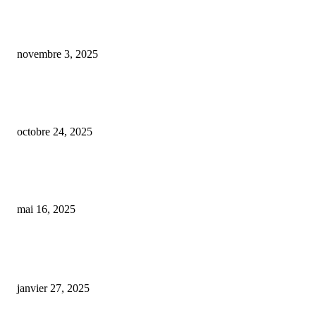
Budget 2026 : La filière agricole du CBD en alerte face à une taxe qui pou
menacer sa pérennité
novembre 3, 2025
Des expériences désastreuses : la montée des intoxications au CBD et des b
trips dans le sud de la France
octobre 24, 2025
Découverte des dangers des molécules de synthèse du CBD dans le Gard :
convulsions et paranoïa à connaître
mai 16, 2025
ARTICLES POPULAIRES
E-liquide CBD 5000 mg : effets, saveurs et conseils pour bien choisir
janvier 27, 2025