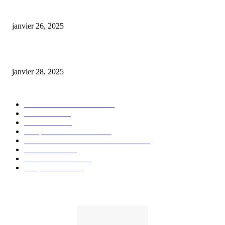
Code promo Destock CBD : nos réductions exclusives pour acheter malin
janvier 26, 2025
huile cbd 20 pourcent
janvier 28, 2025
CATÉGORIE POPULAIRE
Actualités et Innovations
826
Fleurs CBD
73
Huiles CBD
67
Marques et Avis Produits
58
Aliments et boissons infusés au CBD
51
Produits CBD
42
Guides et Conseils
36
E-liquides CBD
29