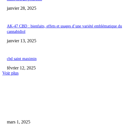
janvier 28, 2025
AK-47 CBD : bienfaits, effets et usages d’une variété emblématique du
cannabidiol
janvier 13, 2025
cbd saint maximin
février 12, 2025
Voir plus
COUP DE CŒUR DE L'ÉDITEUR
Permis de conduire : Attention, la consommation de CBD pourrait entraîne
sanctions sévères
mars 1, 2025