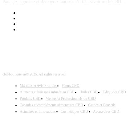
Partagez, apprenez et découvrez tout ce qu’il faut savoir sur le CBD...
Mentions Légales
Contact Sponsored Post
Nos Partenaires
Site Map
cbd-boutique.eu© 2025. All rights reserved
Marques et Avis Produits
Fleurs CBD
Aliments et boissons infusés au CBD
Huiles CBD
E-liquides CBD
Produits CBD
Métiers et Professionnels du CBD
Capsules et compléments alimentaires CBD
Guides et Conseils
Actualités et Innovations
Cosmétiques CBD
Accessoires CBD