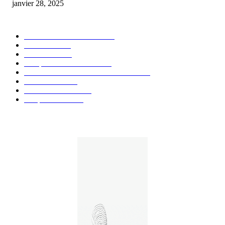
janvier 28, 2025
CATÉGORIE POPULAIRE
Actualités et Innovations
826
Fleurs CBD
73
Huiles CBD
67
Marques et Avis Produits
58
Aliments et boissons infusés au CBD
51
Produits CBD
42
Guides et Conseils
36
E-liquides CBD
29