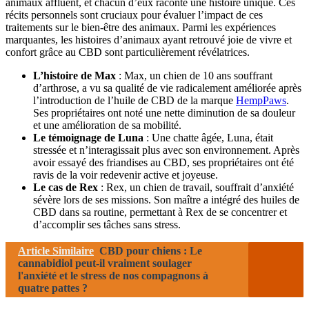
animaux affluent, et chacun d’eux raconte une histoire unique. Ces
récits personnels sont cruciaux pour évaluer l’impact de ces
traitements sur le bien-être des animaux. Parmi les expériences
marquantes, les histoires d’animaux ayant retrouvé joie de vivre et
confort grâce au CBD sont particulièrement révélatrices.
L’histoire de Max
: Max, un chien de 10 ans souffrant
d’arthrose, a vu sa qualité de vie radicalement améliorée après
l’introduction de l’huile de CBD de la marque
HempPaws
.
Ses propriétaires ont noté une nette diminution de sa douleur
et une amélioration de sa mobilité.
Le témoignage de Luna
: Une chatte âgée, Luna, était
stressée et n’interagissait plus avec son environnement. Après
avoir essayé des friandises au CBD, ses propriétaires ont été
ravis de la voir redevenir active et joyeuse.
Le cas de Rex
: Rex, un chien de travail, souffrait d’anxiété
sévère lors de ses missions. Son maître a intégré des huiles de
CBD dans sa routine, permettant à Rex de se concentrer et
d’accomplir ses tâches sans stress.
Article Similaire
CBD pour chiens : Le
cannabidiol peut-il vraiment soulager
l'anxiété et le stress de nos compagnons à
quatre pattes ?