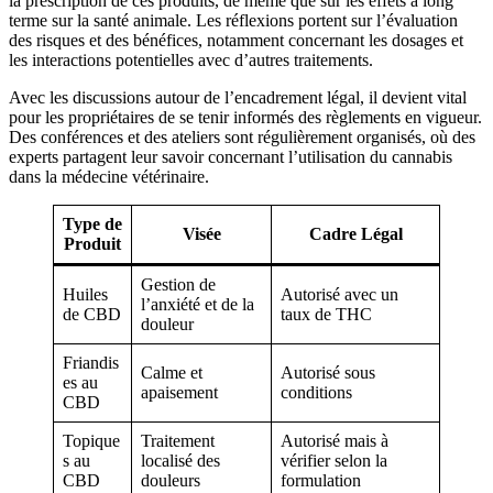
la prescription de ces produits, de même que sur les effets à long
terme sur la santé animale. Les réflexions portent sur l’évaluation
des risques et des bénéfices, notamment concernant les dosages et
les interactions potentielles avec d’autres traitements.
Avec les discussions autour de l’encadrement légal, il devient vital
pour les propriétaires de se tenir informés des règlements en vigueur.
Des conférences et des ateliers sont régulièrement organisés, où des
experts partagent leur savoir concernant l’utilisation du cannabis
dans la médecine vétérinaire.
Type de
Visée
Cadre Légal
Produit
Gestion de
Huiles
Autorisé avec un
l’anxiété et de la
de CBD
taux de THC
douleur
Friandis
Calme et
Autorisé sous
es au
apaisement
conditions
CBD
Topique
Traitement
Autorisé mais à
s au
localisé des
vérifier selon la
CBD
douleurs
formulation