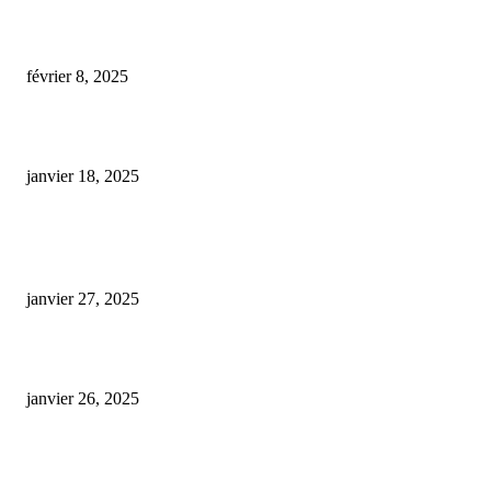
cereal milk cbd cookies
février 8, 2025
arnican massage cbd
janvier 18, 2025
ARTICLES POPULAIRES
E-liquide CBD 5000 mg : effets, saveurs et conseils pour bien choisir
janvier 27, 2025
Code promo Destock CBD : nos réductions exclusives pour acheter malin
janvier 26, 2025
huile cbd 20 pourcent