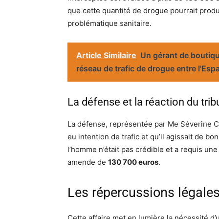
que cette quantité de drogue pourrait prod
problématique sanitaire.
Article Similaire
Un gérant de boutiq
réseau de trafic de drogue entre l'Esp
La défense et la réaction du trib
La défense, représentée par Me Séverine Chan
eu intention de trafic et qu’il agissait de b
l’homme n’était pas crédible et a requis une
amende de
130 700 euros
.
Les répercussions légale
Cette affaire met en lumière la nécessité d’u