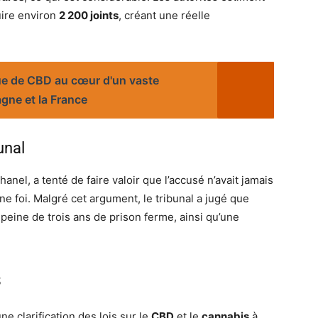
uire environ
2 200 joints
, créant une réelle
ue de CBD au cœur d'un vaste
agne et la France
unal
el, a tenté de faire valoir que l’accusé n’avait jamais
onne foi. Malgré cet argument, le tribunal a jugé que
 peine de trois ans de prison ferme, ainsi qu’une
s
ne clarification des lois sur le
CBD
et le
cannabis
à