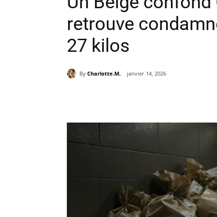
Un Belge confond 
retrouve condamn
27 kilos
By
Charlotte.M.
janvier 14, 2026
Partager