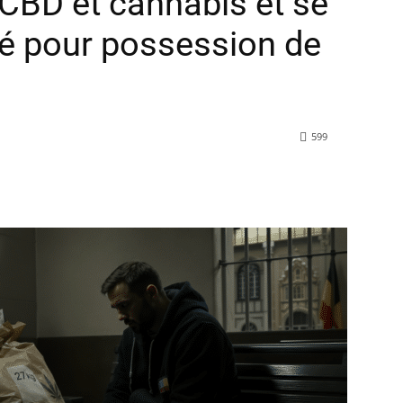
CBD et cannabis et se
é pour possession de
599