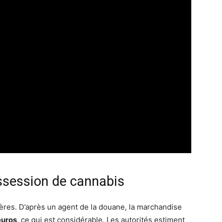
ossession de cannabis
res. D’après un agent de la douane, la marchandise
euros
, ce qui est considérable. Les autorités estiment