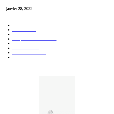
huile cbd 20 pourcent
janvier 28, 2025
CATÉGORIE POPULAIRE
Actualités et Innovations
826
Fleurs CBD
73
Huiles CBD
67
Marques et Avis Produits
58
Aliments et boissons infusés au CBD
51
Produits CBD
42
Guides et Conseils
36
E-liquides CBD
29