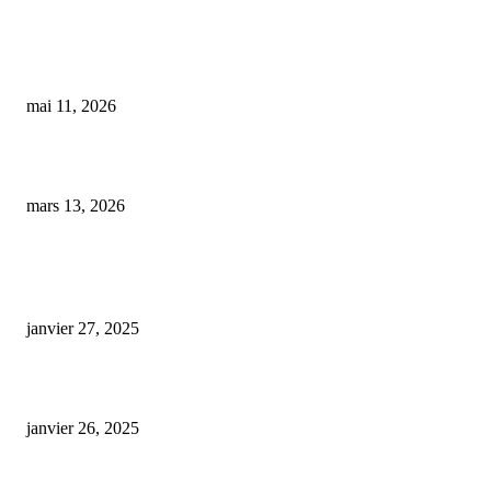
Interdiction des produits alimentaires au CBD dès le 15 mai : ce que doive
savoir les consommateurs
mai 11, 2026
Castanet-Tolosan : Une émotion palpable au dernier conseil municipal
mars 13, 2026
ARTICLES POPULAIRES
E-liquide CBD 5000 mg : effets, saveurs et conseils pour bien choisir
janvier 27, 2025
Code promo Destock CBD : nos réductions exclusives pour acheter malin
janvier 26, 2025