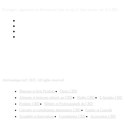
Partagez, apprenez et découvrez tout ce qu’il faut savoir sur le CBD...
Mentions Légales
Contact Sponsored Post
Nos Partenaires
Site Map
cbd-boutique.eu© 2025. All rights reserved
Marques et Avis Produits
Fleurs CBD
Aliments et boissons infusés au CBD
Huiles CBD
E-liquides CBD
Produits CBD
Métiers et Professionnels du CBD
Capsules et compléments alimentaires CBD
Guides et Conseils
Actualités et Innovations
Cosmétiques CBD
Accessoires CBD