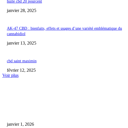
huile cbd 20 pourcent
janvier 28, 2025
AK-47 CBD : bienfaits, effets et usages d’une variété emblématique du
cannabidiol
janvier 13, 2025
cbd saint maximin
février 12, 2025
Voir plus
COUP DE CŒUR DE L'ÉDITEUR
Les chiens recevant du CBD affichent une agressivité réduite au fil du tem
contrairement à ceux qui n’en ont jamais bénéficié
janvier 1, 2026