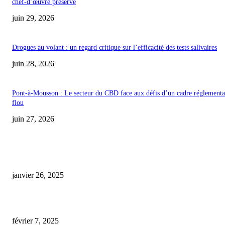
chef-d’œuvre préservé
juin 29, 2026
Drogues au volant : un regard critique sur l’efficacité des tests salivaires
juin 28, 2026
Pont-à-Mousson : Le secteur du CBD face aux défis d’un cadre réglementa
flou
juin 27, 2026
COUP DE CŒUR DE L'ÉDITEUR
Code promo Destock CBD : nos réductions exclusives pour acheter malin
janvier 26, 2025
cbd prix pharmacie
février 7, 2025