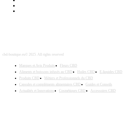
Contact Sponsored Post
Nos Partenaires
Site Map
cbd-boutique.eu© 2025. All rights reserved
Marques et Avis Produits
Fleurs CBD
Aliments et boissons infusés au CBD
Huiles CBD
E-liquides CBD
Produits CBD
Métiers et Professionnels du CBD
Capsules et compléments alimentaires CBD
Guides et Conseils
Actualités et Innovations
Cosmétiques CBD
Accessoires CBD