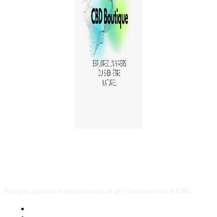
A PROPOS
Partagez, apprenez et découvrez tout ce qu’il faut savoir sur le CBD...
Mentions Légales