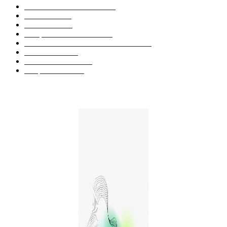
Actualités et Innovations
826
Fleurs CBD
73
Huiles CBD
67
Marques et Avis Produits
58
Aliments et boissons infusés au CBD
51
Produits CBD
42
Guides et Conseils
36
E-liquides CBD
29