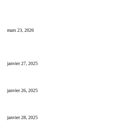
Jambes lourdes au réveil ? Découvrez ce geste nocturne méconnu qui peut 
changer
mars 23, 2026
ARTICLES POPULAIRES
E-liquide CBD 5000 mg : effets, saveurs et conseils pour bien choisir
janvier 27, 2025
Code promo Destock CBD : nos réductions exclusives pour acheter malin
janvier 26, 2025
huile cbd 20 pourcent
janvier 28, 2025
CATÉGORIE POPULAIRE