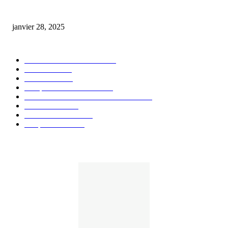
huile cbd 20 pourcent
janvier 28, 2025
CATÉGORIE POPULAIRE
Actualités et Innovations
826
Fleurs CBD
73
Huiles CBD
67
Marques et Avis Produits
58
Aliments et boissons infusés au CBD
51
Produits CBD
42
Guides et Conseils
36
E-liquides CBD
29