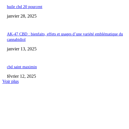
huile cbd 20 pourcent
janvier 28, 2025
AK-47 CBD : bienfaits, effets et usages d’une variété emblématique du
cannabidiol
janvier 13, 2025
cbd saint maximin
février 12, 2025
Voir plus
COUP DE CŒUR DE L'ÉDITEUR
Avertissement de la FDA aux entreprises pour animaux concernant les prod
CBD non approuvés destinés aux animaux