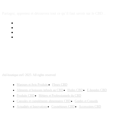
A PROPOS
Partagez, apprenez et découvrez tout ce qu’il faut savoir sur le CBD...
Mentions Légales
Contact Sponsored Post
Nos Partenaires
Site Map
cbd-boutique.eu© 2025. All rights reserved
Marques et Avis Produits
Fleurs CBD
Aliments et boissons infusés au CBD
Huiles CBD
E-liquides CBD
Produits CBD
Métiers et Professionnels du CBD
Capsules et compléments alimentaires CBD
Guides et Conseils
Actualités et Innovations
Cosmétiques CBD
Accessoires CBD