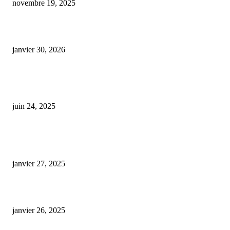
novembre 19, 2025
CBD : comment cette révolution du bien-être naturel séduit la France entiè
janvier 30, 2026
Les autorités tirent la sonnette d’alarme sur la hausse des intoxications due
produits contenant du CBD
juin 24, 2025
ARTICLES POPULAIRES
E-liquide CBD 5000 mg : effets, saveurs et conseils pour bien choisir
janvier 27, 2025
Code promo Destock CBD : nos réductions exclusives pour acheter malin
janvier 26, 2025