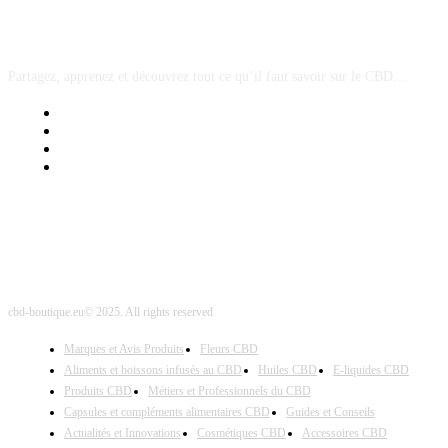
A PROPOS
Partagez, apprenez et découvrez tout ce qu’il faut savoir sur le CBD...
Mentions Légales
Contact Sponsored Post
Nos Partenaires
Site Map
cbd-boutique.eu© 2025. All rights reserved
Marques et Avis Produits
Fleurs CBD
Aliments et boissons infusés au CBD
Huiles CBD
E-liquides CBD
Produits CBD
Métiers et Professionnels du CBD
Capsules et compléments alimentaires CBD
Guides et Conseils
Actualités et Innovations
Cosmétiques CBD
Accessoires CBD