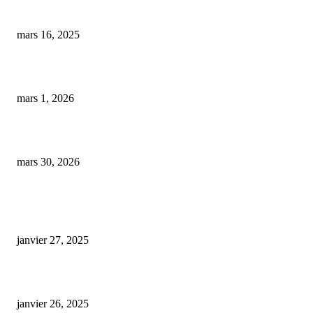
potentielles
mars 16, 2025
Cannabis médical : le Brésil s’apprête à dominer le marché mondial du ch
mars 1, 2026
Les dernières innovations commerciales qui dynamisent Loudéac
mars 30, 2026
ARTICLES POPULAIRES
E-liquide CBD 5000 mg : effets, saveurs et conseils pour bien choisir
janvier 27, 2025
Code promo Destock CBD : nos réductions exclusives pour acheter malin
janvier 26, 2025