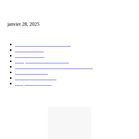
huile cbd 20 pourcent
janvier 28, 2025
CATÉGORIE POPULAIRE
Actualités et Innovations
826
Fleurs CBD
73
Huiles CBD
67
Marques et Avis Produits
58
Aliments et boissons infusés au CBD
51
Produits CBD
42
Guides et Conseils
36
E-liquides CBD
29