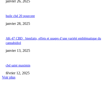
janvier 26, 2025
huile cbd 20 pourcent
janvier 28, 2025
AK-47 CBD : bienfaits, effets et usages d’une variété emblématique du
cannabidiol
janvier 13, 2025
cbd saint maximin
février 12, 2025
Voir plus
COUP DE CŒUR DE L'ÉDITEUR
Médicaments et CBD : L’ANSM tire la sonnette d’alarme sur les interactio