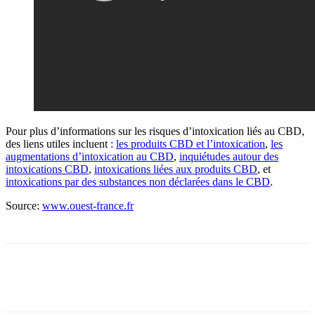
Pour plus d’informations sur les risques d’intoxication liés au CBD,
des liens utiles incluent :
les produits CBD et l’intoxication
,
les
augmentations d’intoxication au CBD
,
inquiétudes autour des
intoxications CBD
,
intoxications liées aux produits CBD
, et
intoxications par des substances non déclarées dans le CBD
.
Source:
www.ouest-france.fr