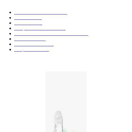
CATÉGORIE POPULAIRE
Actualités et Innovations
826
Fleurs CBD
73
Huiles CBD
67
Marques et Avis Produits
58
Aliments et boissons infusés au CBD
51
Produits CBD
42
Guides et Conseils
36
E-liquides CBD
29