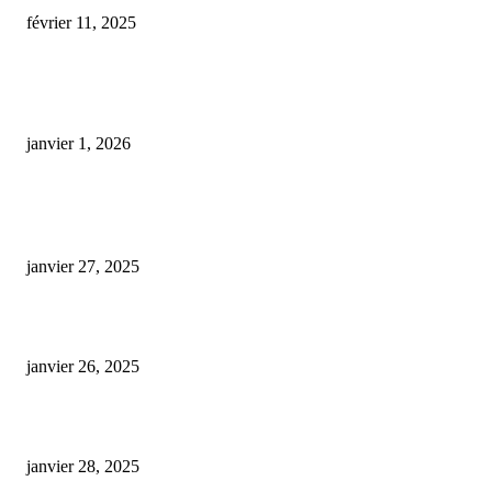
février 11, 2025
Le cannabidiol pourrait empêcher la sensibilisation à la cocaïne et à la café
en modulant les gènes liés à la structure cérébrale
janvier 1, 2026
ARTICLES POPULAIRES
E-liquide CBD 5000 mg : effets, saveurs et conseils pour bien choisir
janvier 27, 2025
Code promo Destock CBD : nos réductions exclusives pour acheter malin
janvier 26, 2025
huile cbd 20 pourcent
janvier 28, 2025