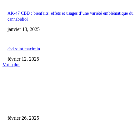
AK-47 CBD : bienfaits, effets et usages d’une variété emblématique du
cannabidiol
janvier 13, 2025
cbd saint maximin
février 12, 2025
Voir plus
COUP DE CŒUR DE L'ÉDITEUR
L’ancien vendeur de CBD à Nantes remporte sa bataille après une interven
policière controversée
février 26, 2025
boutique cbd orleans