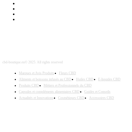
Mentions Légales
Contact Sponsored Post
Nos Partenaires
Site Map
cbd-boutique.eu© 2025. All rights reserved
Marques et Avis Produits
Fleurs CBD
Aliments et boissons infusés au CBD
Huiles CBD
E-liquides CBD
Produits CBD
Métiers et Professionnels du CBD
Capsules et compléments alimentaires CBD
Guides et Conseils
Actualités et Innovations
Cosmétiques CBD
Accessoires CBD