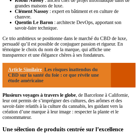
Robin Nassoy
: ancien chef de projet informatique dans de
grandes maisons de luxe.
Clément Nassoy
: expert en bâtiment et en culture de
chanvre.
Quentin Le Baron
: architecte DevOps, apportant son
savoir-faire technique.
Ce trio ambitieux se positionne dans le marché du CBD de luxe,
persuadé qu’il est possible de conjuguer passion et rigueur. En
témoigne le choix du nom de la marque, qui affiche une
transparence et une élégance chères à ses fondateurs.
Article Similaire
Les risques inattendus du
CBD sur la santé du foie : ce que révèle une
étude américaine
Plusieurs voyages à travers le globe
, de Barcelone à Californie,
leur ont permis de s’imprégner des cultures, des arômes et des
savoir-faire relatifs à la culture du cannabis, les guidant vers la
création d’une marque à leur image : respecter la plante et le
consommateur.
Une sélection de produits centrée sur l’excellence