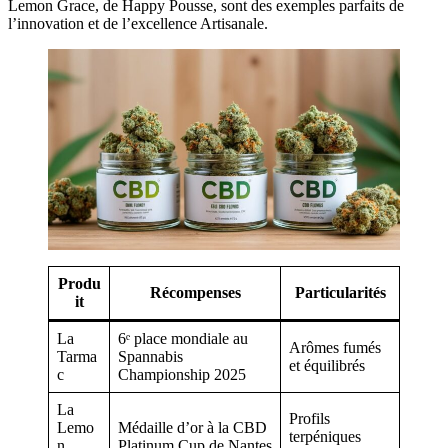
Lemon Grace, de Happy Pousse, sont des exemples parfaits de
l’innovation et de l’excellence Artisanale.
Produ
Récompenses
Particularités
it
La
6ᵉ place mondiale au
Arômes fumés
Tarma
Spannabis
et équilibrés
c
Championship 2025
La
Profils
Lemo
Médaille d’or à la CBD
terpéniques
n
Platinum Cup de Nantes