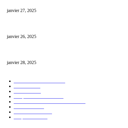
E-liquide CBD 5000 mg : effets, saveurs et conseils pour bien choisir
janvier 27, 2025
Code promo Destock CBD : nos réductions exclusives pour acheter malin
janvier 26, 2025
huile cbd 20 pourcent
janvier 28, 2025
CATÉGORIE POPULAIRE
Actualités et Innovations
826
Fleurs CBD
73
Huiles CBD
67
Marques et Avis Produits
58
Aliments et boissons infusés au CBD
51
Produits CBD
42
Guides et Conseils
36
E-liquides CBD
29