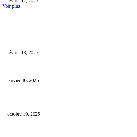
février 12, 2025
Voir plus
COUP DE CŒUR DE L'ÉDITEUR
cookies cbd fleur
février 13, 2025
cbd chien agressif
janvier 30, 2025
Voyage au sein d’un laboratoire britannique révolutionnaire : de la culture
plants de cannabis aux avancées médicales en cannabinoïdes
octobre 19, 2025
ARTICLES POPULAIRES