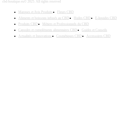
cbd-boutique.eu© 2025. All rights reserved
Marques et Avis Produits
Fleurs CBD
Aliments et boissons infusés au CBD
Huiles CBD
E-liquides CBD
Produits CBD
Métiers et Professionnels du CBD
Capsules et compléments alimentaires CBD
Guides et Conseils
Actualités et Innovations
Cosmétiques CBD
Accessoires CBD