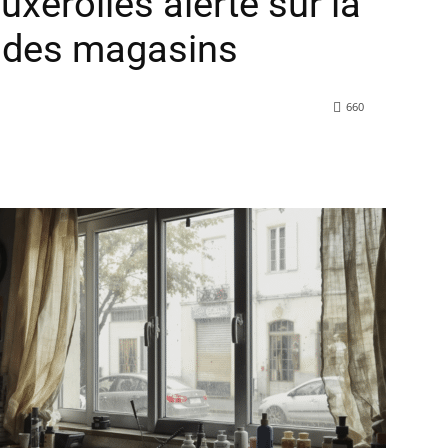
uxerolles alerte sur la
% des magasins
660