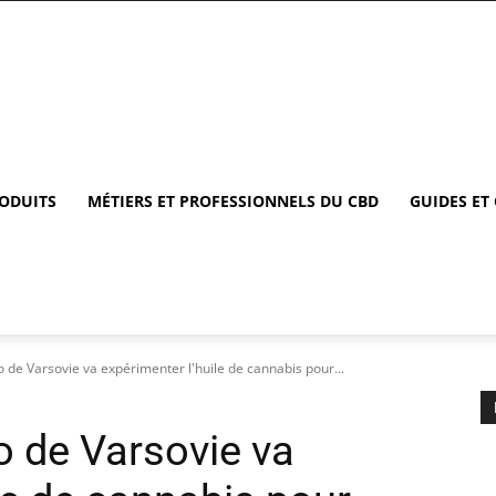
RODUITS
MÉTIERS ET PROFESSIONNELS DU CBD
GUIDES ET
 de Varsovie va expérimenter l'huile de cannabis pour...
o de Varsovie va