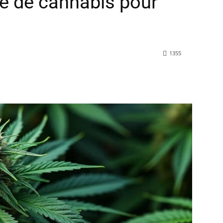
le de cannabis pour
s
1355