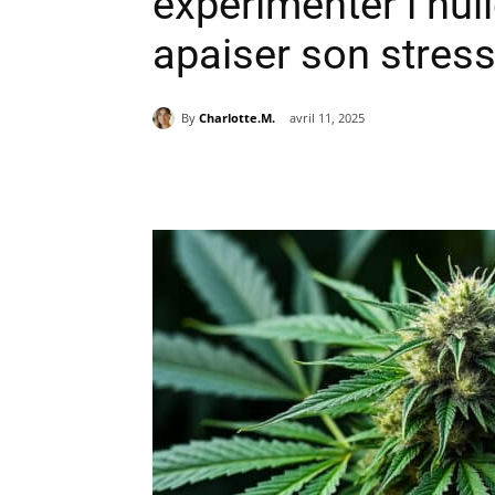
expérimenter l’hui
apaiser son stres
By
Charlotte.M.
avril 11, 2025
Partager