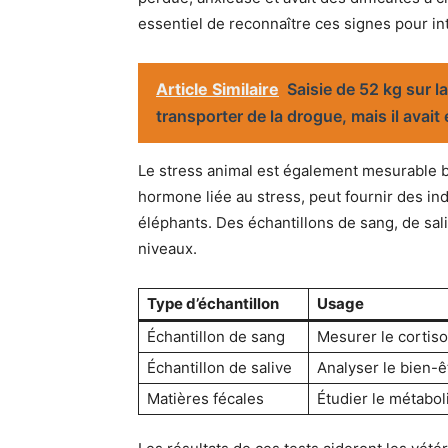
essentiel de reconnaître ces signes pour in
Article Similaire
Saisie de 52 kg sur l
transporter de la drogue, mais il avait
Le stress animal est également mesurable b
hormone liée au stress, peut fournir des ind
éléphants. Des échantillons de sang, de sal
niveaux.
Type d’échantillon
Usage
Échantillon de sang
Mesurer le cortiso
Échantillon de salive
Analyser le bien-ê
Matières fécales
Étudier le métabo