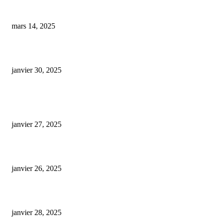
Les risques à éviter : l’interaction entre CBD et médicaments
mars 14, 2025
cbd 20 full spectrum
janvier 30, 2025
ARTICLES POPULAIRES
E-liquide CBD 5000 mg : effets, saveurs et conseils pour bien choisir
janvier 27, 2025
Code promo Destock CBD : nos réductions exclusives pour acheter malin
janvier 26, 2025
huile cbd 20 pourcent
janvier 28, 2025