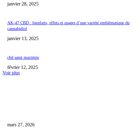
janvier 28, 2025
AK-47 CBD : bienfaits, effets et usages d’une variété emblématique du
cannabidiol
janvier 13, 2025
cbd saint maximin
février 12, 2025
Voir plus
COUP DE CŒUR DE L'ÉDITEUR
À Palais, Pierre et Anne-Sophie Dechamps reprennent Le Tabac des Voûtes 
transforment en L’Îlot Vap
mars 27, 2026