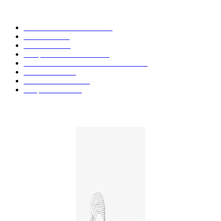
CATÉGORIE POPULAIRE
Actualités et Innovations
826
Fleurs CBD
73
Huiles CBD
67
Marques et Avis Produits
58
Aliments et boissons infusés au CBD
51
Produits CBD
42
Guides et Conseils
36
E-liquides CBD
29