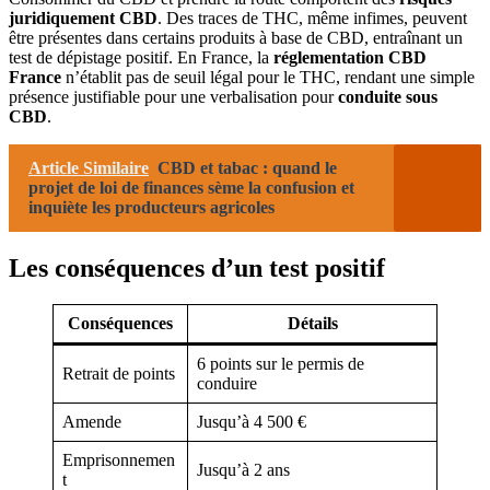
juridiquement CBD
. Des traces de THC, même infimes, peuvent
être présentes dans certains produits à base de CBD, entraînant un
test de dépistage positif. En France, la
réglementation CBD
France
n’établit pas de seuil légal pour le THC, rendant une simple
présence justifiable pour une verbalisation pour
conduite sous
CBD
.
Article Similaire
CBD et tabac : quand le
projet de loi de finances sème la confusion et
inquiète les producteurs agricoles
Les conséquences d’un test positif
Conséquences
Détails
6 points sur le permis de
Retrait de points
conduire
Amende
Jusqu’à 4 500 €
Emprisonnemen
Jusqu’à 2 ans
t