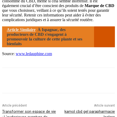
consommé du CBD, même si cela semble inoffensif. Il est
également crucial d’être conscient des produits de
Marque de CBD
que vous choisissez, veillant à ce qu’ils soient testés pour garantir
leur sécurité. Retenir ces informations peut aider à éviter des
complications juridiques et à assurer la sécurité routière.
Article Similaire
À Ispagnac, des
producteurs de CBD s'engagent à
promouvoir la culture de cette plante et ses
bienfaits
Source:
www.ledauphine.com
Article précédent
Article suivant
Transformer son espace de vie
kamol cbd gel parapharmacie