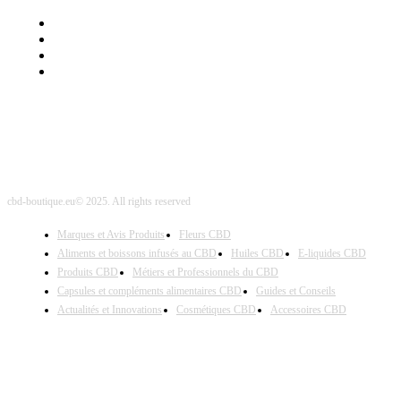
Mentions Légales
Contact Sponsored Post
Nos Partenaires
Site Map
cbd-boutique.eu© 2025. All rights reserved
Marques et Avis Produits
Fleurs CBD
Aliments et boissons infusés au CBD
Huiles CBD
E-liquides CBD
Produits CBD
Métiers et Professionnels du CBD
Capsules et compléments alimentaires CBD
Guides et Conseils
Actualités et Innovations
Cosmétiques CBD
Accessoires CBD