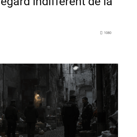
regard indifférent de la
1080