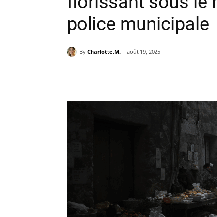
florissant sous le 
police municipale
By
Charlotte.M.
août 19, 2025
Partager