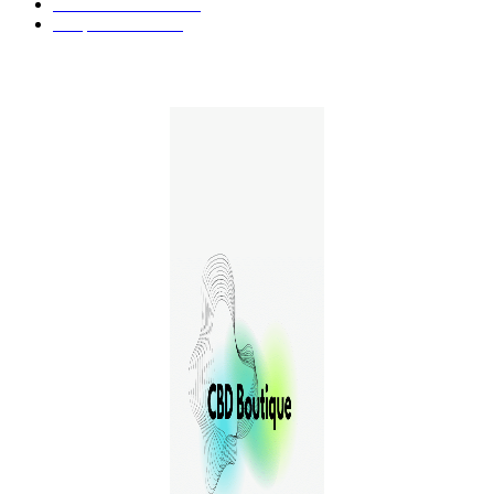
Guides et Conseils
36
E-liquides CBD
29