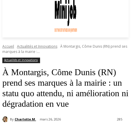
Accueil
Actualités et Innovations
À Montargis, Côme Dunis (RN) prend ses
marques à la mairie :...
Actualités et Innovations
À Montargis, Côme Dunis (RN)
prend ses marques à la mairie : un
statu quo attendu, ni amélioration ni
dégradation en vue
By
Charlotte.M.
mars 26, 2026
285