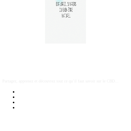
A PROPOS
Partagez, apprenez et découvrez tout ce qu’il faut savoir sur le CBD...
Mentions Légales
Contact Sponsored Post
Nos Partenaires
Site Map