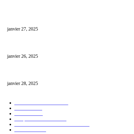
ARTICLES POPULAIRES
E-liquide CBD 5000 mg : effets, saveurs et conseils pour bien choisir
janvier 27, 2025
Code promo Destock CBD : nos réductions exclusives pour acheter malin
janvier 26, 2025
huile cbd 20 pourcent
janvier 28, 2025
CATÉGORIE POPULAIRE
Actualités et Innovations
826
Fleurs CBD
73
Huiles CBD
67
Marques et Avis Produits
58
Aliments et boissons infusés au CBD
51
Produits CBD
42