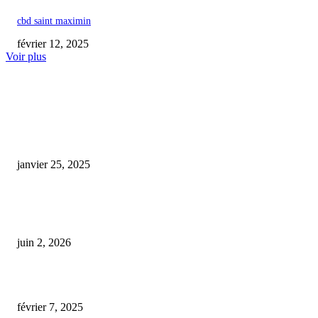
cbd saint maximin
février 12, 2025
Voir plus
COUP DE CŒUR DE L'ÉDITEUR
cbd mélatonine avis
janvier 25, 2025
Une étude révèle que le CBD pourrait freiner la progression de la maladie
d’Alzheimer
juin 2, 2026
cbd roll on
février 7, 2025