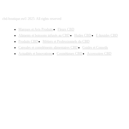
cbd-boutique.eu© 2025. All rights reserved
Marques et Avis Produits
Fleurs CBD
Aliments et boissons infusés au CBD
Huiles CBD
E-liquides CBD
Produits CBD
Métiers et Professionnels du CBD
Capsules et compléments alimentaires CBD
Guides et Conseils
Actualités et Innovations
Cosmétiques CBD
Accessoires CBD