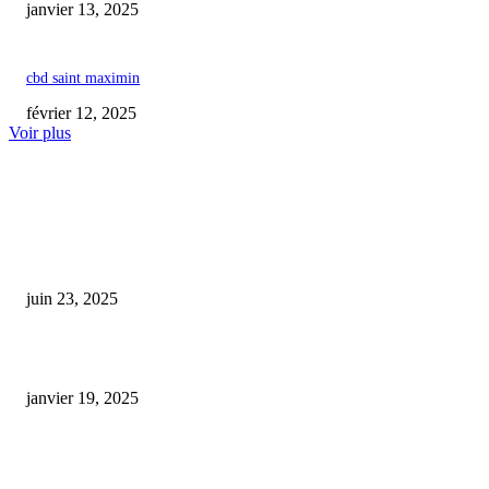
janvier 13, 2025
cbd saint maximin
février 12, 2025
Voir plus
COUP DE CŒUR DE L'ÉDITEUR
cbd a infuser
juin 23, 2025
cbd pas cher code promo
janvier 19, 2025
chewing gum cbd