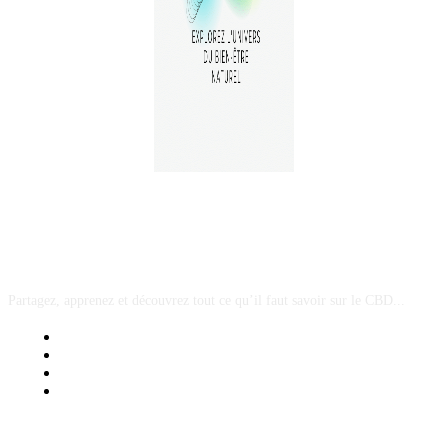
A PROPOS
Partagez, apprenez et découvrez tout ce qu’il faut savoir sur le CBD...
Mentions Légales
Contact Sponsored Post
Nos Partenaires
Site Map