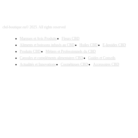
cbd-boutique.eu© 2025. All rights reserved
Marques et Avis Produits
Fleurs CBD
Aliments et boissons infusés au CBD
Huiles CBD
E-liquides CBD
Produits CBD
Métiers et Professionnels du CBD
Capsules et compléments alimentaires CBD
Guides et Conseils
Actualités et Innovations
Cosmétiques CBD
Accessoires CBD