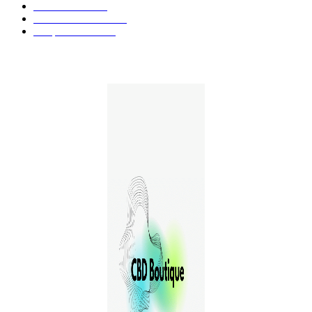
Produits CBD
42
Guides et Conseils
36
E-liquides CBD
29