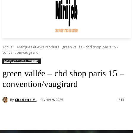
Accueil
Marques et Avis Produits
green vallée - cbd shop paris 15 -
convention/vaugirard
Marques et Avis Produits
green vallée – cbd shop paris 15 –
convention/vaugirard
By
Charlotte.M.
février 9, 2025
1813