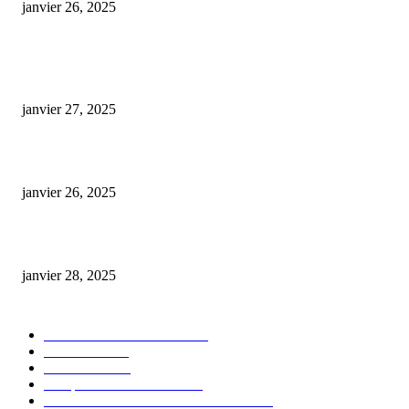
janvier 26, 2025
ARTICLES POPULAIRES
E-liquide CBD 5000 mg : effets, saveurs et conseils pour bien choisir
janvier 27, 2025
Code promo Destock CBD : nos réductions exclusives pour acheter malin
janvier 26, 2025
huile cbd 20 pourcent
janvier 28, 2025
CATÉGORIE POPULAIRE
Actualités et Innovations
826
Fleurs CBD
73
Huiles CBD
67
Marques et Avis Produits
58
Aliments et boissons infusés au CBD
51