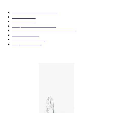
CATÉGORIE POPULAIRE
Actualités et Innovations
826
Fleurs CBD
73
Huiles CBD
67
Marques et Avis Produits
58
Aliments et boissons infusés au CBD
51
Produits CBD
42
Guides et Conseils
36
E-liquides CBD
29