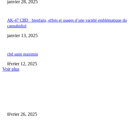
janvier 28, 2025
AK-47 CBD : bienfaits, effets et usages d’une variété emblématique du
cannabidiol
janvier 13, 2025
cbd saint maximin
février 12, 2025
Voir plus
COUP DE CŒUR DE L'ÉDITEUR
ALÈS : Ouverture d’une boutique de CBD dédiée au bien-être des animau
février 26, 2025
cbd’eau locmine