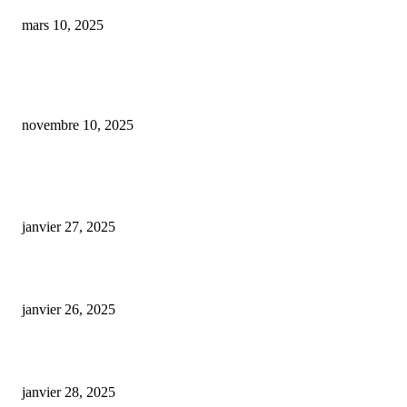
mars 10, 2025
Boom du CBD : les commerçants d’Eure-et-Loir profitent d’une hausse
spectaculaire des ventes
novembre 10, 2025
ARTICLES POPULAIRES
E-liquide CBD 5000 mg : effets, saveurs et conseils pour bien choisir
janvier 27, 2025
Code promo Destock CBD : nos réductions exclusives pour acheter malin
janvier 26, 2025
huile cbd 20 pourcent
janvier 28, 2025