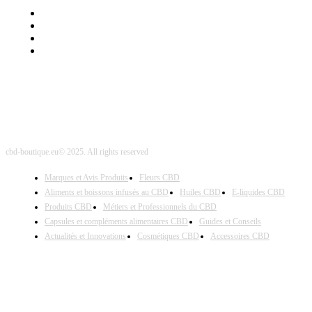
Mentions Légales
Contact Sponsored Post
Nos Partenaires
Site Map
cbd-boutique.eu© 2025. All rights reserved
Marques et Avis Produits
Fleurs CBD
Aliments et boissons infusés au CBD
Huiles CBD
E-liquides CBD
Produits CBD
Métiers et Professionnels du CBD
Capsules et compléments alimentaires CBD
Guides et Conseils
Actualités et Innovations
Cosmétiques CBD
Accessoires CBD