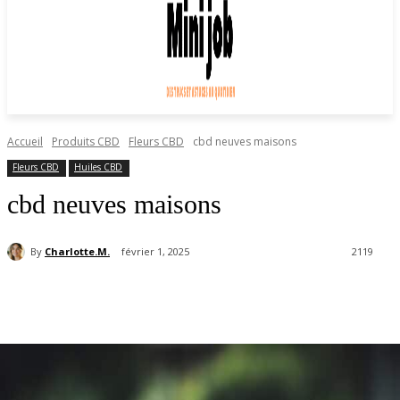
Accueil
Produits CBD
Fleurs CBD
cbd neuves maisons
Fleurs CBD
Huiles CBD
cbd neuves maisons
By
Charlotte.M.
février 1, 2025
2119