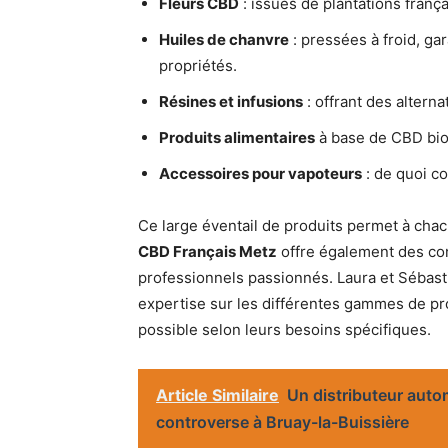
Fleurs CBD
: issues de plantations franç
Huiles de chanvre
: pressées à froid, ga
propriétés.
Résines et infusions
: offrant des altern
Produits alimentaires
à base de CBD bio 
Accessoires pour vapoteurs
: de quoi c
Ce large éventail de produits permet à chac
CBD Français Metz
offre également des co
professionnels passionnés. Laura et Sébasti
expertise sur les différentes gammes de produ
possible selon leurs besoins spécifiques.
Article Similaire
Un distributeur aut
controverse à Bruay-la-Buissière