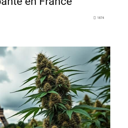
pante en France
1874