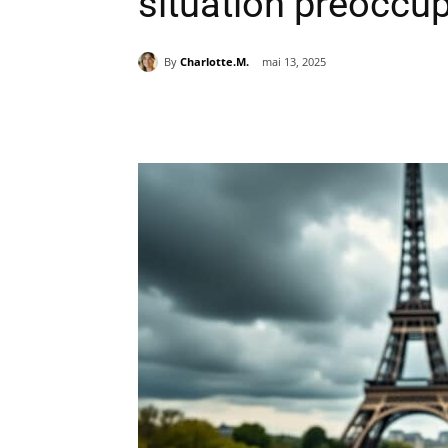
situation préoccu
By
Charlotte.M.
mai 13, 2025
Partager