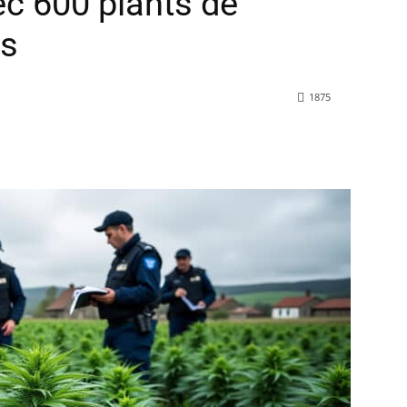
ec 600 plants de
és
1875