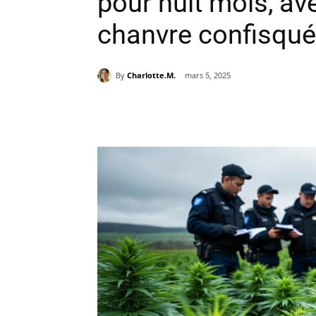
pour huit mois, av
chanvre confisqu
By
Charlotte.M.
mars 5, 2025
Partager