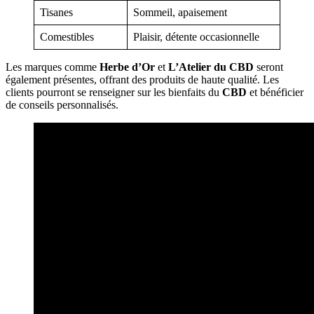
Tisanes
Sommeil, apaisement
Comestibles
Plaisir, détente occasionnelle
Les marques comme
Herbe d’Or
et
L’Atelier du CBD
seront
également présentes, offrant des produits de haute qualité. Les
clients pourront se renseigner sur les bienfaits du
CBD
et bénéficier
de conseils personnalisés.