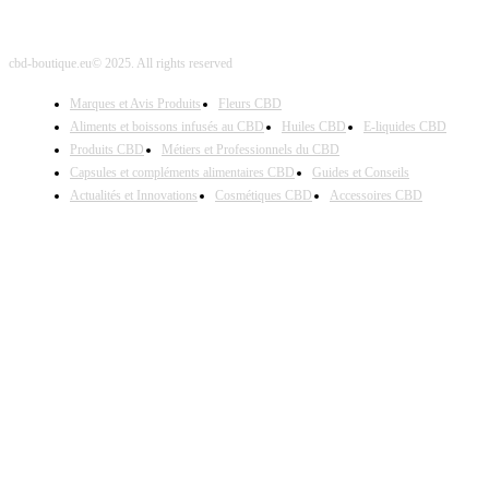
cbd-boutique.eu© 2025. All rights reserved
Marques et Avis Produits
Fleurs CBD
Aliments et boissons infusés au CBD
Huiles CBD
E-liquides CBD
Produits CBD
Métiers et Professionnels du CBD
Capsules et compléments alimentaires CBD
Guides et Conseils
Actualités et Innovations
Cosmétiques CBD
Accessoires CBD