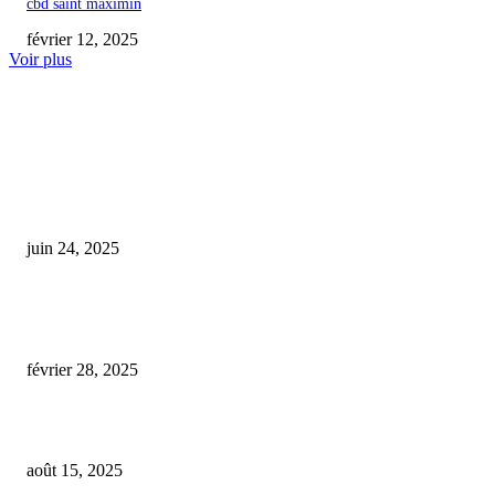
cbd saint maximin
février 12, 2025
Voir plus
COUP DE CŒUR DE L'ÉDITEUR
Des substances prohibées détectées : une montée des cas d’intoxication liée
produits au CBD vendus en ligne et en magasin inquiète les autorités
juin 24, 2025
Une recherche de Mars Petcare révèle la sécurité de l’utilisation quotidien
dans…
février 28, 2025
Le cannabidiol pourrait apaiser l’anxiété liée au cancer du sein avancé
août 15, 2025