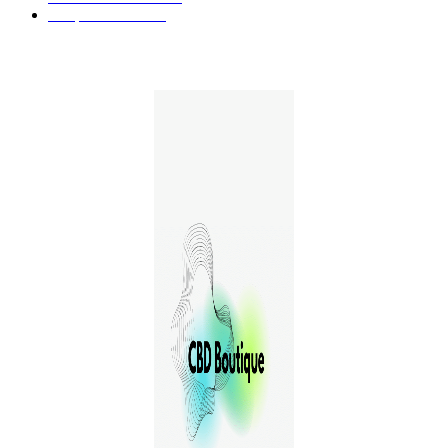
E-liquides CBD
29