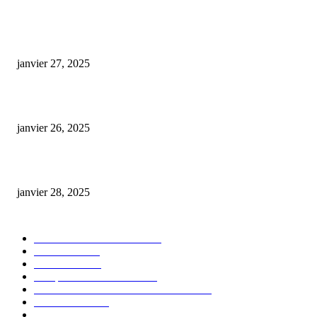
ARTICLES POPULAIRES
E-liquide CBD 5000 mg : effets, saveurs et conseils pour bien choisir
janvier 27, 2025
Code promo Destock CBD : nos réductions exclusives pour acheter malin
janvier 26, 2025
huile cbd 20 pourcent
janvier 28, 2025
CATÉGORIE POPULAIRE
Actualités et Innovations
826
Fleurs CBD
73
Huiles CBD
67
Marques et Avis Produits
58
Aliments et boissons infusés au CBD
51
Produits CBD
42
Guides et Conseils
36