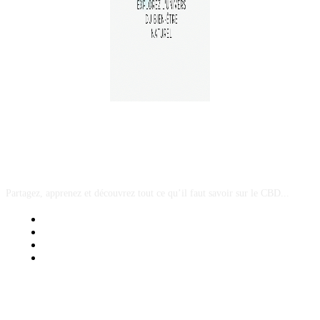
A PROPOS
Partagez, apprenez et découvrez tout ce qu’il faut savoir sur le CBD...
Mentions Légales
Contact Sponsored Post
Nos Partenaires
Site Map