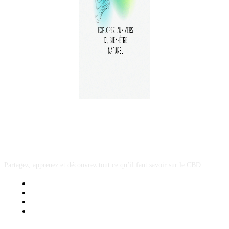
A PROPOS
Partagez, apprenez et découvrez tout ce qu’il faut savoir sur le CBD...
Mentions Légales
Contact Sponsored Post
Nos Partenaires
Site Map