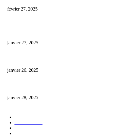
février 27, 2025
ARTICLES POPULAIRES
E-liquide CBD 5000 mg : effets, saveurs et conseils pour bien choisir
janvier 27, 2025
Code promo Destock CBD : nos réductions exclusives pour acheter malin
janvier 26, 2025
huile cbd 20 pourcent
janvier 28, 2025
CATÉGORIE POPULAIRE
Actualités et Innovations
826
Fleurs CBD
73
Huiles CBD
67
Marques et Avis Produits
58