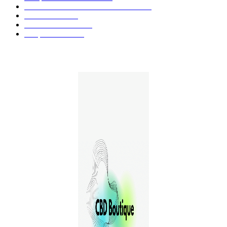
Aliments et boissons infusés au CBD
51
Produits CBD
42
Guides et Conseils
36
E-liquides CBD
29