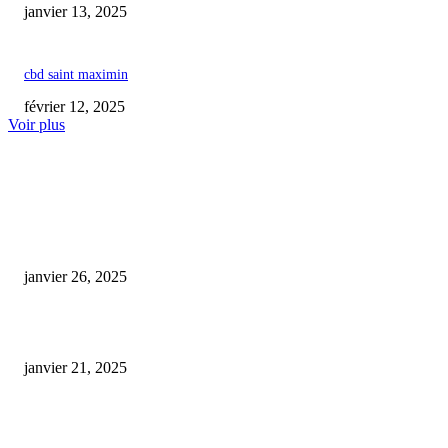
janvier 13, 2025
cbd saint maximin
février 12, 2025
Voir plus
COUP DE CŒUR DE L'ÉDITEUR
cbd tabac prix
janvier 26, 2025
huile cbd animaux
janvier 21, 2025
Le CBD et l’industrie du chanvre : une culture en pleine expansion aux
opportunités diversifiées