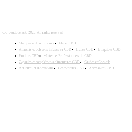
cbd-boutique.eu© 2025. All rights reserved
Marques et Avis Produits
Fleurs CBD
Aliments et boissons infusés au CBD
Huiles CBD
E-liquides CBD
Produits CBD
Métiers et Professionnels du CBD
Capsules et compléments alimentaires CBD
Guides et Conseils
Actualités et Innovations
Cosmétiques CBD
Accessoires CBD